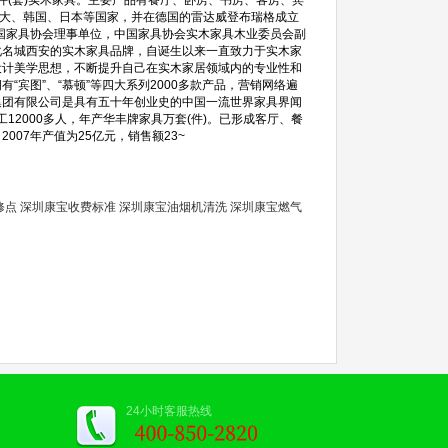
件(套)实木家具。主要产品有餐厅、卧房、书房、客房、宾
拿大、韩国、日本等国家，并在德国的雷达威登布瑞格成立
中国家具协会理事单位，中国家具协会实木家具木业委员会副
名城西安的实木家具品牌，自诞生以来一直致力于实木家
设计美学思想，不断提升自己在实木家居领域内的专业性和
宾图”、“慕顿”等四大系列2000多款产品，营销网络遍
团有限公司是具有五十年创业史的中国一流世界家具界闻
12000多人，年产华丰牌家具万套(件)。已形成客厅、餐
07年产值为25亿元，销售额23~
修点
深圳康宝收费标准
深圳康宝油烟机清洗
深圳康宝燃气
24小时客服热线