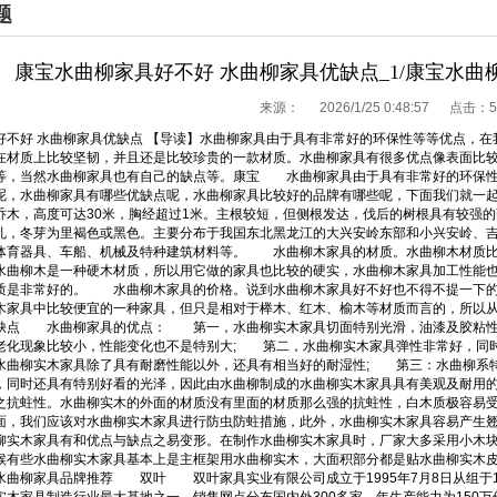
题
康宝水曲柳家具好不好 水曲柳家具优缺点_1/康宝水曲
来源：
2026/1/25 0:48:57 点击：
5
好不好 水曲柳家具优缺点 【导读】水曲柳家具由于具有非常好的环保性等等优点，
在材质上比较坚韧，并且还是比较珍贵的一款材质。水曲柳家具有很多优点像表面比
等，当然水曲柳家具也有自己的缺点等。康宝 水曲柳家具由于具有非常好的环保性
呢，水曲柳家具有哪些优缺点呢，水曲柳家具比较好的品牌有哪些呢，下面我们就
乔木，高度可达30米，胸经超过1米。主根较短，但侧根发达，伐后的树根具有较强
孔，冬芽为里褐色或黑色。主要分布于我国东北黑龙江的大兴安岭东部和小兴安岭、
体育器具、车船、机械及特种建筑材料等。 水曲柳木家具的材质。水曲柳木材质比
水曲柳木是一种硬木材质，所以用它做的家具也比较的硬实，水曲柳木家具加工性能
质是非常好的。 水曲柳木家具的价格。说到水曲柳木家具好不好也不得不提一下的
木家具中比较便宜的一种家具，但只是相对于榉木、红木、榆木等材质而言的，所以
缺点 水曲柳家具的优点： 第一，水曲柳实木家具切面特别光滑，油漆及胶粘性
老化现象比较小，性能变化也不是特别大; 第二，水曲柳实木家具弹性非常好，同
水曲柳实木家具除了具有耐磨性能以外，还具有相当好的耐湿性; 第三：水曲柳系
，同时还具有特别好看的光泽，因此由水曲柳制成的水曲柳实木家具具有美观及耐用
之抗蛀性。水曲柳实木的外面的材质没有里面的材质那么强的抗蛀性，白木质极容易
面，我们应该对水曲柳实木家具进行防虫防蛀措施，此外，水曲柳实木家具容易产生
实木家具有和优点与缺点之易变形。在制作水曲柳实木家具时，厂家大多采用小木块
候有些水曲柳实木家具基本上是主框架用水曲柳实木，大面积部分都是贴水曲柳实木
曲柳家具品牌推荐 双叶 双叶家具实业有限公司成立于1995年7月8日从组于1