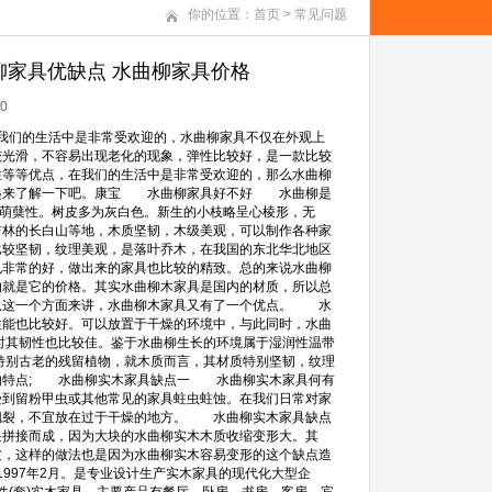
你的位置：
首页
>
常见问题
柳家具优缺点 水曲柳家具价格
0
在我们的生活中是非常受欢迎的，水曲柳家具不仅在外观上
较光滑，不容易出现老化的现象，弹性比较好，是一款比较
等等优点，在我们的生活中是非常受欢迎的，那么水曲柳
一起来了解一下吧。康宝 水曲柳家具好不好 水曲柳是
的萌蘖性。树皮多为灰白色。新生的小枝略呈心棱形，无
吉林的长白山等地，木质坚韧，木级美观，可以制作各种家
较坚韧，纹理美观，是落叶乔木，在我国的东北华北地区
也非常的好，做出来的家具也比较的精致。总的来说水曲柳
就是它的价格。其实水曲柳木家具是国内的材质，所以总
从这一个方面来讲，水曲柳木家具又有了一个优点。 水
能也比较好。可以放置于干燥的环境中，与此同时，水曲
时其韧性也比较佳。鉴于水曲柳生长的环境属于湿润性温带
特别古老的残留植物，就木质而言，其材质特别坚韧，纹理
的特点; 水曲柳实木家具缺点一 水曲柳实木家具何有
受到留粉甲虫或其他常见的家具蛀虫蛀蚀。在我们日常对家
翘裂，不宜放在过于干燥的地方。 水曲柳实木家具缺点
拼接而成，因为大块的水曲柳实木木质收缩变形大。其
皮，这样的做法也是因为水曲柳实木容易变形的这个缺点造
997年2月。是专业设计生产实木家具的现代化大型企