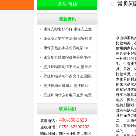
常见问
常见问题
最新资讯
康保安纱窗好不好|康保安上燃
水曲柳家具
康保安纱窗的方法{康保安纱窗
比较精美，
康保安然热水器售后电话,sa
耐用的家具
家具好不好
康宝烟机维修报价单是多少@
一种落叶的
毛、生有皮
康
壁挂炉嗡嗡响但不点火,壁挂炉
具、乐器、
比较常见，
壁挂炉嗡嗡响不点火什么原因,
木家具的材
的来说是实
壁挂炉稳压器漏水,壁挂炉20
曲柳家具优
柳实木家具
壁挂炉为什么有电不点火,电壁
地区，因此
也特别清晰
联系我们
优点与缺点
具的保养方
二 水曲柳
客服电话：
次，有些时
座机电话：
成的。 水
响应时间：市区三小时内，郊区