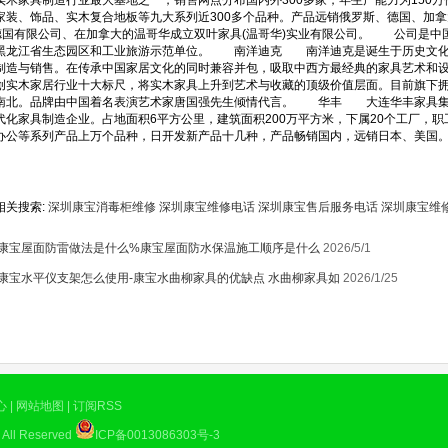
实木家具制造行业最大基地之一，销售网点分布国内外300多家，年生产能力为150万
家装、饰品、实木复合地板等九大系列近300多个品种。产品远销俄罗斯、德国、加
)德国有限公司、在加拿大的温哥华成立双叶家具(温哥华)实业有限公司。 公司是
黑龙江省生态园区和工业旅游示范单位。 南洋迪克 南洋迪克是诞生于历史文化
1
制造与销售。在传承中国家居文化的同时兼容并包，吸取中西方最经典的家具艺术和
创实木家居行业十大标尺，将实木家具上升到艺术与收藏的顶级价值层面。目前旗下拥有“
南北。品牌由中国着名表演艺术家唐国强先生倾情代言。 华丰 大连华丰家具集
代化家具制造企业。占地面积6平方公里，建筑面积200万平方米，下属20个工厂，职工
办公等系列产品上万个品种，日开发新产品十几种，产品畅销国内，远销日本、美国。20
相关搜索:
深圳康宝消毒柜维修
深圳康宝维修电话
深圳康宝售后服务电话
深圳康宝维
康宝屋面防雷做法是什么%康宝屋面防水保温施工顺序是什么
2026/5/1
康宝水平仪支架怎么使用-康宝水曲柳家具的优缺点 水曲柳家具如
2026/1/25
心
|
网站地图
|
订阅RSS
All Reserved
ICP备0013086303号-3