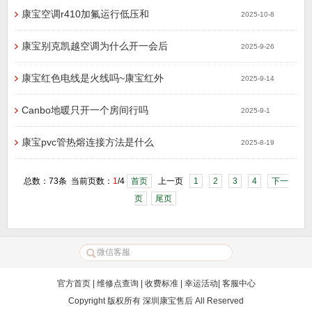
康宝空调r410加氟运行低压和
2025-10-8
康宝别克凯越空调为什么开一会后
2025-9-26
康宝红色电线是火线吗~康宝红外
2025-9-14
Canbo地暖只开一个房间行吗
2025-9-1
康宝pvc管热熔连接方法是什么
2025-8-19
总数：73条 当前页数：
1
/4
首页
上一页
1
2
3
4
下一
页
尾页
官方首页
|
维修点查询
|
收费标准
|
幸运活动
|
客服中心
Copyright 版权所有
深圳康宝售后
All Reserved