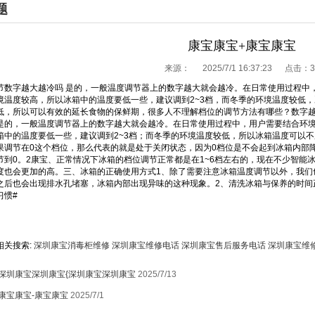
题
康宝康宝+康宝康宝
来源：
2025/7/1 16:37:23 点击：
3
节数字越大越冷吗 是的，一般温度调节器上的数字越大就会越冷。在日常使用过程中
境温度较高，所以冰箱中的温度要低一些，建议调到2~3档，而冬季的环境温度较低，冰
低，所以可以有效的延长食物的保鲜期，很多人不理解档位的调节方法有哪些？数字
是的，一般温度调节器上的数字越大就会越冷。在日常使用过程中，用户需要结合环
箱中的温度要低一些，建议调到2~3档；而冬季的环境温度较低，所以冰箱温度可以不
果调节在0这个档位，那么代表的就是处于关闭状态，因为0档位是不会起到冰箱内部
节到0。2康宝、正常情况下冰箱的档位调节正常都是在1~6档左右的，现在不少智能
度也会更加的高。三、冰箱的正确使用方式1、除了需要注意冰箱温度调节以外，我们
之后也会出现排水孔堵塞，冰箱内部出现异味的这种现象。2、清洗冰箱与保养的时间
习惯#
相关搜索:
深圳康宝消毒柜维修
深圳康宝维修电话
深圳康宝售后服务电话
深圳康宝维
深圳康宝深圳康宝{深圳康宝深圳康宝
2025/7/13
康宝康宝-康宝康宝
2025/7/1