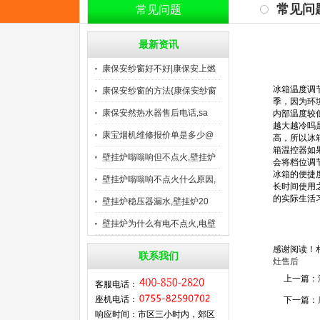
常见问
常见问题
最新资讯
康保安纱窗好不好|康保安上燃
冰箱温度调
康保安纱窗的方法{康保安纱窗
季，因为环
康保安然热水器售后电话,sa
内部温度较
越大越冷吗
康宝烟机维修报价单是多少@
高，所以冰
箱温控器如
康
壁挂炉嗡嗡响但不点火,壁挂炉
会将档位调
冰箱的便捷
壁挂炉嗡嗡响不点火什么原因,
长时间使用
的实际生活
壁挂炉稳压器漏水,壁挂炉20
壁挂炉为什么有电不点火,电壁
感谢阅读！
联系我们
灶售后
上一篇：
客服电话：
座机电话：
下一篇：
响应时间：市区三小时内，郊区