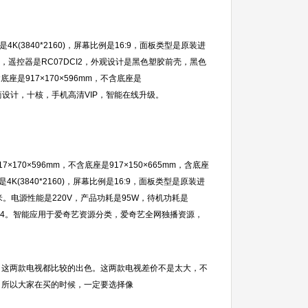
(3840*2160)，屏幕比例是16:9，面板类型是原装进
3月，遥控器是RC07DCI2，外观设计是黑色塑胶前壳，黑色
是917×170×596mm，不含底座是
义极简设计，十核，手机高清VIP，智能在线升级。
170×596mm，不含底座是917×150×665mm，含底座
(3840*2160)，屏幕比例是16:9，面板类型是原装进
0米。电源性能是220V，产品功耗是95W，待机功耗是
GX 544。智能应用于爱奇艺资源分类，爱奇艺全网独播资源，
，这两款电视都比较的出色。这两款电视差价不是太大，不
，所以大家在买的时候，一定要选择像