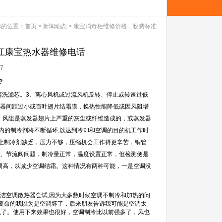
你的位置：
首页
>
新闻动态
>
康宝消毒柜维修价格，收费标准
-九江康宝热水器维修电话
7
?
期清洗滤芯。3、离心风机或过流风机反转、停止或转速过低
发器间距过小或百叶翅片结霜膜，换热性能降低或因风阻增
，风阻是蒸发器翅片上严重的灰尘或纤维造成的，或蒸发器
管内的制冷剂将不断循环,以达到冷却和空调的目的机工作时
加上制冷剂缺乏，压力不够，压缩机会工作得更辛苦，铜管
2、节流阀问题，制冷量正常，温度设置正常，但检测侧是
调高，以减少空调结霜。这种情况有两种可能，一是空调没
清洁空调散热器尝试,因为大多数时候空调不制冷和加热的问
得要命的我以为是空调坏了，后来朋友告诉我可能是空调太
以了。使用下来效果也很好，空调制冷比以前强多了，风也