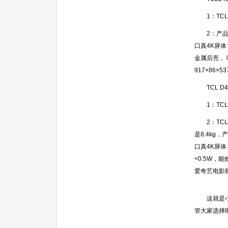
1：TCLL
2：产品定位
口真4K屏体
金属后壳， 
917×86
TCL D4
1：TCL 
2：TCL 
是8.4kg
口真4K屏体
<0.5W，
爱奇艺电影
这就是小编
管大家选择