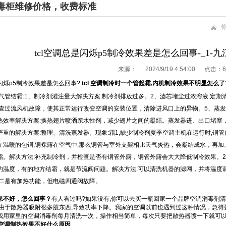
毒柜维修价格，收费标准
tcl空调总是闪烁p5制冷效果差是怎么回事-_1
来源：
2024/9/19 4:54:00 点击：
6
是闪烁p5制冷效果差是怎么回事?
tcl 空调制冷时一个管起霜,内机制冷效果不明显怎么了
吸气管结霜:1、制冷剂灌注量大解决方案:制冷剂排放过多。2、滤芯堵尘过浓溶液:定
检查过流风机故障，使其正常运行改变空调的安装位置，清除进风口上的异物。5、蒸
热效率解决方案:换热翅片喷洒亲水性剂，减少翅片之间的凝结。蒸发器进、出口堵塞
严重的解决方案:整理、清洗蒸发器。现象:霜1,缺少制冷剂夏季空调主机在运行时,铜
在温暖的包铜,铜裸露在空气中,那么铜管与室外支架相比天气炎热，会凝结成水，再
霜。解决方法:补充制冷剂，并检查是否有铜管外露，铜管外露会大大降低制冷效果。
的温度，有的地方结霜，就是节流阀问题。解决方法:可以清洗机器的滤网，并将温度
;二是有加热功能，但电磁四通阀故障。
果不好，怎么回事？
有人看过吗?如果没有,你可以去买一瓶回家一个品牌空调消毒剂
是由于散热器吸附很多脏东西,导致功率下降。我家的空调以前也遇到过这种情况，急
我用家里的空调消毒剂每月清洗一次，操作相当简单，每次只要把散热器喷一下就可
cl空调制热效果不好什么原因