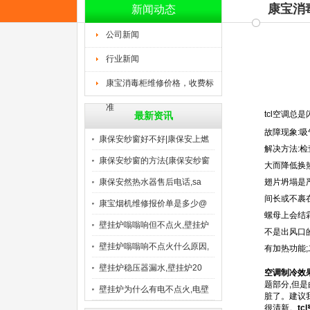
康宝消
新闻动态
公司新闻
行业新闻
康宝消毒柜维修价格，收费标
准
tcl空调总
最新资讯
故障现象:
康保安纱窗好不好|康保安上燃
解决方法:
康保安纱窗的方法{康保安纱窗
大而降低换
康保安然热水器售后电话,sa
翅片坍塌是
间长或不裹
康宝烟机维修报价单是多少@
螺母上会结
康
壁挂炉嗡嗡响但不点火,壁挂炉
不是出风口
壁挂炉嗡嗡响不点火什么原因,
有加热功能
壁挂炉稳压器漏水,壁挂炉20
空调制冷效
题部分,但
壁挂炉为什么有电不点火,电壁
脏了。建议
很清新。
t