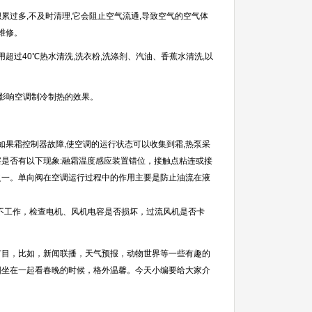
过多,不及时清理,它会阻止空气流通,导致空气的空气体
维修。
超过40℃热水清洗,洗衣粉,洗涤剂、汽油、香蕉水清洗,以
影响空调制冷制热的效果。
如果霜控制器故障,使空调的运行状态可以收集到霜,热泵采
是否有以下现象:融霜温度感应装置错位，接触点粘连或接
之一。单向阀在空调运行过程中的作用主要是防止油流在液
慢或不工作，检查电机、风机电容是否损坏，过流风机是否卡
目，比如，新闻联播，天气预报，动物世界等一些有趣的
围坐在一起看春晚的时候，格外温馨。今天小编要给大家介