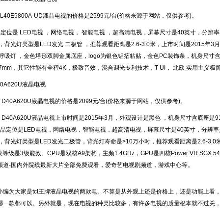
40E5800A-UD液晶电视的价格是2599元/台(价格来源于网站，仅供参考)。
是 LED电视 ，网络电视， 智能电视 ，超高清电视，屏幕尺寸是40英寸，分辨率是4K
，背光灯类型是LED发光 二极管 ，推荐观看距离是2.6-3.0米，上市时间是2015年
呼吸灯 ，金色塔形双脚金属底座，logo为银色铝箔粘贴，金色PC装饰条，机身尺寸含底座
×537mm，其它性能有全程4K，极致音效，混合调光专利技术，T-UI， 北欧 实用主
0A620U液晶电视
D40A620U液晶电视的价格是2099元/台(价格来源于网站，仅供参考)。
D40A620U液晶电视上市时间是2015年3月，外观设计是黑色 ，机身尺寸含底座是917×
，产品定位是LED电视，网络电视，智能电视，超高清电视，屏幕尺寸是40英寸，分辨率是4K
，背光灯类型是LED发光二极管，背光灯寿命是>10万小时，推荐观看距离是2.6-3.
能效等级是3级能效。CPU是双核A9架构，主频1.4GHz，GPU是四核Power VR S
频道-国内外院线最新大片全部免费观看，爱奇艺电视剧频道，游戏中心等。
为大家是tcl王牌液晶电视的两款电。不算是从外观上还是价格上，还是功能上看
哪一款都可以。另外就是，现在电视的种类比较多，有许多电视的质量根本就不过关