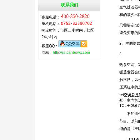
联系我们
空气过滤器
积的减少出
客服电话：
座机电话：
只需要定期
响应时间：市区三小时内，郊区
避免变形的
24小时内
2、空调冷
客服QQ：
网站：
http://sz.canbowx.com
3
热泵空调、
暖蒸发器会
触不良，风
压系统中的
tcl空调总
死，室内机
TCL王牌
不知道什么
节目。以前
绍的是tcl
TCLL40