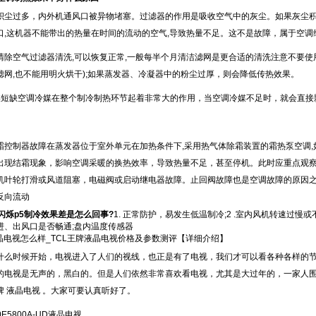
积尘过多，内外机通风口被异物堵塞。过滤器的作用是吸收空气中的灰尘。如果灰尘积累
口,这机器不能带出的热量在时间的流动的空气,导致热量不足。这不是故障，属于空调
1
清除空气过滤器清洗,可以恢复正常,一般每半个月清洁滤网是更合适的清洗注意不要使用
滤网,也不能用明火烘干);如果蒸发器、冷凝器中的粉尘过厚，则会降低传热效果。
媒短缺空调冷媒在整个制冷制热环节起着非常大的作用，当空调冷媒不足时，就会直接
霜控制器故障在蒸发器位于室外单元在加热条件下,采用热气体除霜装置的霜热泵空调,
出现结霜现象，影响空调采暖的换热效率，导致热量不足，甚至停机。此时应重点观察
机叶轮打滑或风道阻塞，电磁阀或启动继电器故障。止回阀故障也是空调故障的原因
反向流动
是闪烁p5制冷效果差是怎么回事?
1. 正常防护，易发生低温制冷;2 .室内风机转速过
进、出风口是否畅通;盘内温度传感器
液晶电视怎么样_TCL王牌液晶电视价格及参数测评【详细介绍】
时候开始，电视进入了人们的视线，也正是有了电视，我们才可以看各种各样的节
的电视是无声的，黑白的。但是人们依然非常喜欢看电视，尤其是大过年的，一家人
王牌 液晶电视 。大家可要认真听好了。
E5800A-UD液晶电视